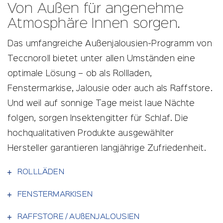
Blindtext
Blindtext
Blindtext
Von Außen für angenehme
Headline.
Headline.
Headline.
Atmosphäre Innen sorgen.
Das umfangreiche Außenjalousien-Programm von
Teccnoroll bietet unter allen Umständen eine
optimale Lösung – ob als Rollladen,
Fenstermarkise, Jalousie oder auch als Raffstore.
Und weil auf sonnige Tage meist laue Nächte
folgen, sorgen Insektengitter für Schlaf. Die
hochqualitativen Produkte ausgewählter
Hersteller garantieren langjährige Zufriedenheit.
ROLLLÄDEN
FENSTERMARKISEN
RAFFSTORE / AUßENJALOUSIEN