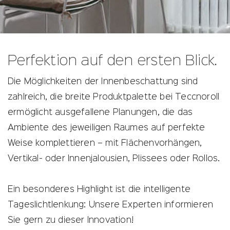
Das
Das
Das
Ist
Ist
Ist
eine
eine
eine
Blindtext
Blindtext
Blindtext
Perfektion auf den ersten Blick.
Headline.
Headline.
Headline.
Die Möglichkeiten der Innenbeschattung sind
zahlreich, die breite Produktpalette bei Teccnoroll
ermöglicht ausgefallene Planungen, die das
Ambiente des jeweiligen Raumes auf perfekte
Weise komplettieren – mit Flächenvorhängen,
Vertikal- oder Innenjalousien, Plissees oder Rollos.
Ein besonderes Highlight ist die intelligente
Tageslichtlenkung: Unsere Experten informieren
Sie gern zu dieser Innovation!