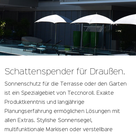
Das
Das
Ist
Ist
eine
eine
Blindtext
Blindtext
Schattenspender für Draußen.
Headline.
Headline.
Sonnenschutz für die Terrasse oder den Garten
ist ein Spezialgebiet von Teccnoroll. Exakte
Produktkenntnis und langjährige
Planungserfahrung ermöglichen Lösungen mit
allen Extras. Stylishe Sonnensegel,
multifunktionale Markisen oder verstellbare